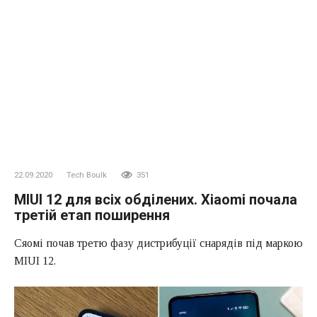
22.09.2020
Tech Boulk
351
MIUI 12 для всіх обділених. Xiaomi почала
третій етап поширення
Сяомі почав третю фазу дистрибуції снарядів під маркою
MIUI 12.