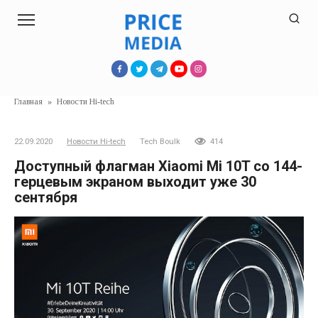
Перейти
к
контенту
Главная
»
Новости Hi-tech
22.09.2020
Новости Hi-tech
Tech Boulk
414
Доступный флагман Xiaomi Mi 10T со 144-
герцевым экраном выходит уже 30
сентября