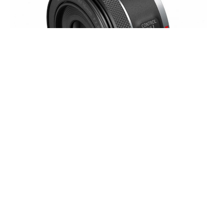
Не только компания Nikon сегодня порадовала
владельцев беззеркальных камер анонсом нового
объектива. Canon также сделала это, причем в двойном
размере: она представила полнокадровые объективы
RF16mm F2.8 STM и RF100-400mm F5.6-8 IS USM. В этой
новости мы поговорим о первом из них. Производитель
считает его компактность и доступность своими
преимуществами. Широкоугольный объектив весит всего