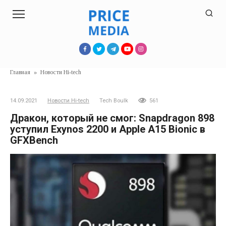
Перейти
к
контенту
Главная
»
Новости Hi-tech
14.09.2021
Новости Hi-tech
Tech Boulk
561
Дракон, который не смог: Snapdragon 898
уступил Exynos 2200 и Apple A15 Bionic в
GFXBench