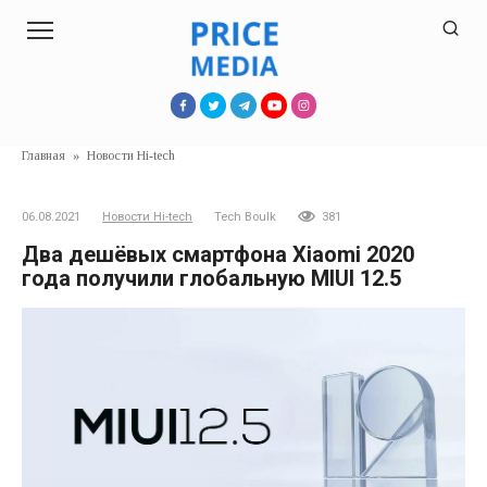
Перейти
к
контенту
Главная
»
Новости Hi-tech
06.08.2021
Новости Hi-tech
Tech Boulk
381
Два дешёвых смартфона Xiaomi 2020
года получили глобальную MIUI 12.5