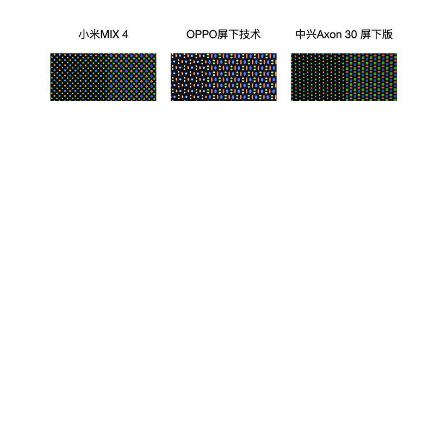
Доверенный информатор под ником Ice Universe
утверждает, что смартфон Xiaomi Mi Mix 4 оснащен
лучшей камерой для селфи под экраном на рынке. Он
также опубликовал макро-изображения, показывающие
расположение пикселей в области, где расположена
подэкранная камера, и в остальной части дисплея.