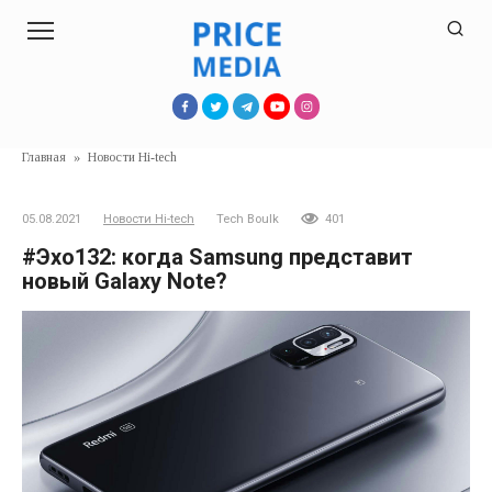
Перейти
к
контенту
Главная
»
Новости Hi-tech
05.08.2021
Новости Hi-tech
Tech Boulk
401
#Эхо132: когда Samsung представит
новый Galaxy Note?