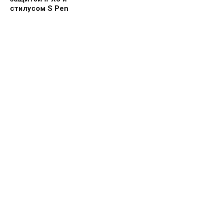
стилусом S Pen