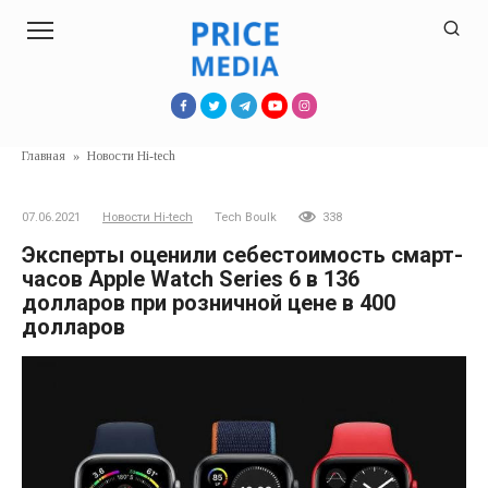
Перейти
к
контенту
Главная
»
Новости Hi-tech
07.06.2021
Новости Hi-tech
Tech Boulk
338
Эксперты оценили себестоимость смарт-
часов Apple Watch Series 6 в 136
долларов при розничной цене в 400
долларов