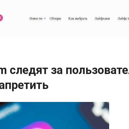
Новости
Обзоры
Как выбрать
Лайфхаки
Лайфст
am следят за пользоват
запретить