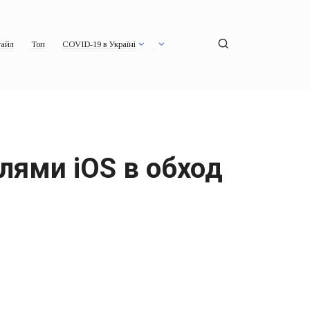
айл
Топ
COVID-19 в Україні
елями iOS в обход