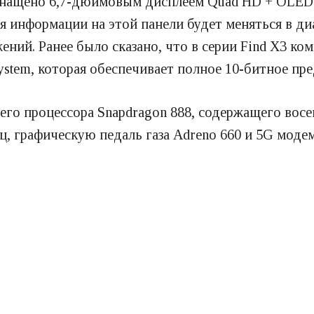
снащено 6,7-дюймовым дисплеем Quad HD + OLED с
 информации на этой панели будет меняться в диа
ний. Ранее было сказано, что в серии Find X3 к
ystem, которая обеспечивает полное 10-битное пред
его процессора Snapdragon 888, содержащего восе
Гц, графическую педаль газа Adreno 660 и 5G моде