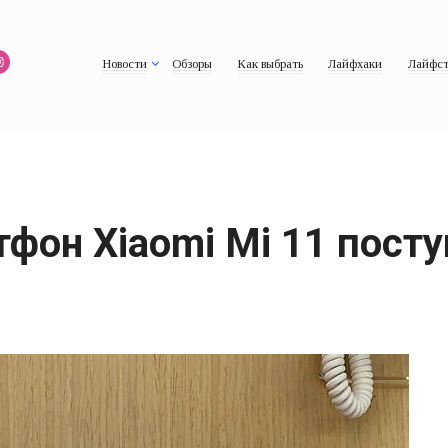
Новости
Обзоры
Как выбрать
Лайфхаки
Лайфст
фон Xiaomi Mi 11 посту