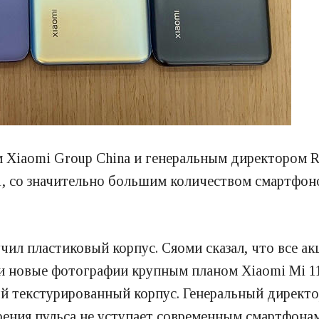
 Xiaomi Group China и генеральным директором Re
1, со значительно большим количеством смартфоно
чил пластиковый корпус. Сяоми сказал, что все ак
 новые фотографии крупным планом Xiaomi Mi 11 и
й текстурированный корпус. Генеральный директо
рения пульса не уступает современным смартфонам