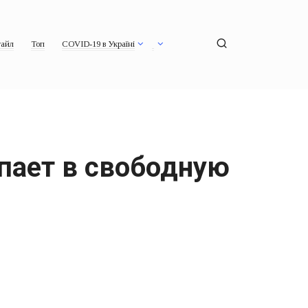
айл
Топ
COVID-19 в Україні
пает в свободную