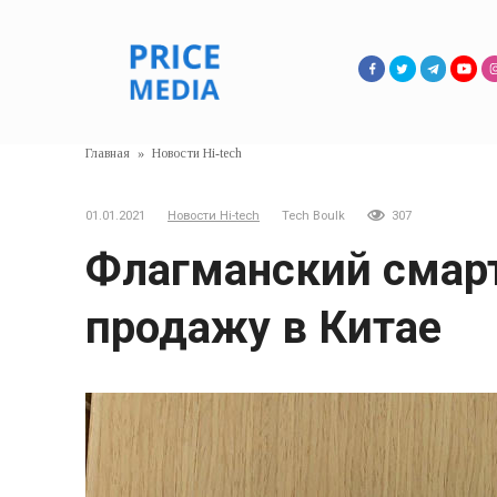
Перейти
к
контенту
Главная
»
Новости Hi-tech
01.01.2021
Новости Hi-tech
Tech Boulk
307
Флагманский смарт
продажу в Китае