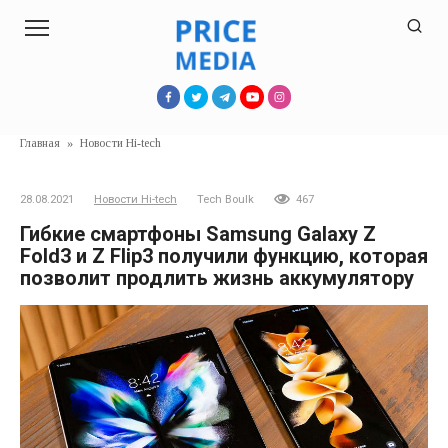
Перейти
к
контенту
Главная
»
Новости Hi-tech
28.08.2021
Новости Hi-tech
Tech Boulk
467
Гибкие смартфоны Samsung Galaxy Z
Fold3 и Z Flip3 получили функцию, которая
позволит продлить жизнь аккумулятору