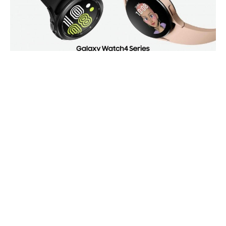
Samsung Galaxy Watch 4 и Watch 4 Classic были
представлены на прошлой неделе, и они поступят в
продажу только в следующую пятницу. Во всяком случае,
они уже получили свое первое обновление программного
обеспечения на основе WearOS.