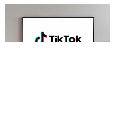
ТВК Ток запустив нову версію програми, адаптовану для
роботи на "розумних" телевізорах.