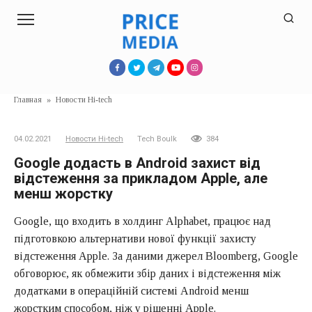
Перейти
к
контенту
Главная
»
Новости Hi-tech
04.02.2021
Новости Hi-tech
Tech Boulk
384
Google додасть в Android захист від
відстеження за прикладом Apple, але
менш жорстку
Google, що входить в холдинг Alphabet, працює над
підготовкою альтернативи нової функції захисту
відстеження Apple. За даними джерел Bloomberg, Google
обговорює, як обмежити збір даних і відстеження між
додатками в операційній системі Android менш
жорстким способом, ніж у рішенні Apple.