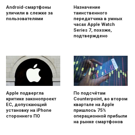
Android-смартфоны
Назначение
уличили в слежке за
таинственного
пользователями
передатчика в умных
часах Apple Watch
Series 7, похоже,
подтверждено
Apple подвергла
По подсчётам
критике законопроект
Counterpoint, во втором
ЕС, допускающий
квартале на Apple
установку на iPhone
пришлось 75%
стороннего ПО
операционной прибыли
на рынке смартфонов