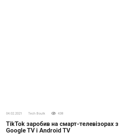
04.02.2021
Tech Boulk
438
TikTok заробив на смарт-телевізорах з
Google TV і Android TV