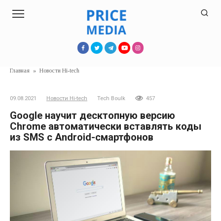
Перейти
к
контенту
Главная
»
Новости Hi-tech
09.08.2021
Новости Hi-tech
Tech Boulk
457
Google научит десктопную версию
Chrome автоматически вставлять коды
из SMS с Android-смартфонов