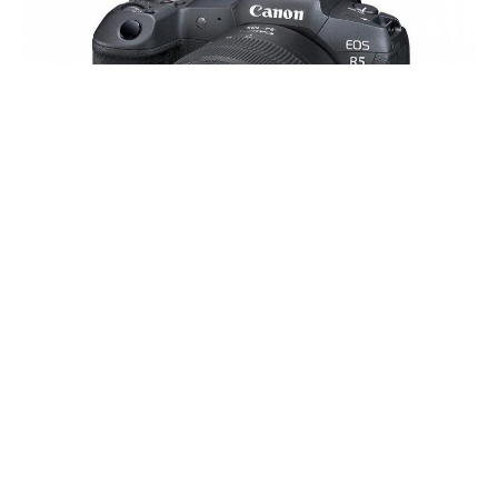
Компания Canon выпустила обновление прошивки для
беззеркальной камеры EOS R5. Версия прошивки 1.3.0
добавляет поддержку видеосъемки с профилем Canon
Log 3, или сокращенно C-Log 3, на указанную камеру.
Этот профиль, представляющий собой
"логарифмическую гамма-кривую, предназначенную для