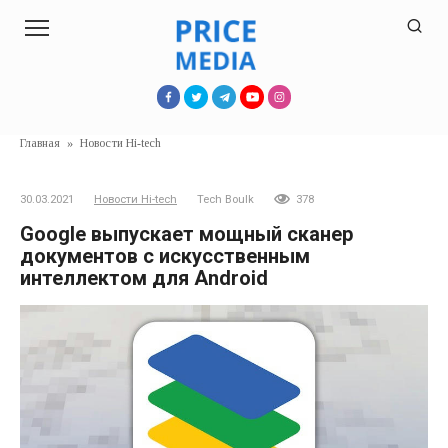
Перейти
к
контенту
Главная
»
Новости Hi-tech
30.03.2021
Новости Hi-tech
Tech Boulk
378
Google выпускает мощный сканер
документов с искусственным
интеллектом для Android