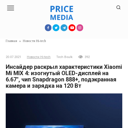
Перейти
к
контенту
Главная
»
Новости Hi-tech
20.07.2021
Новости Hi-tech
Tech Boulk
392
Инсайдер раскрыл характеристики Xiaomi
Mi MIX 4: изогнутый OLED-дисплей на
6.67″, чип Snapdragon 888+, подэкранная
камера и зарядка на 120 Вт