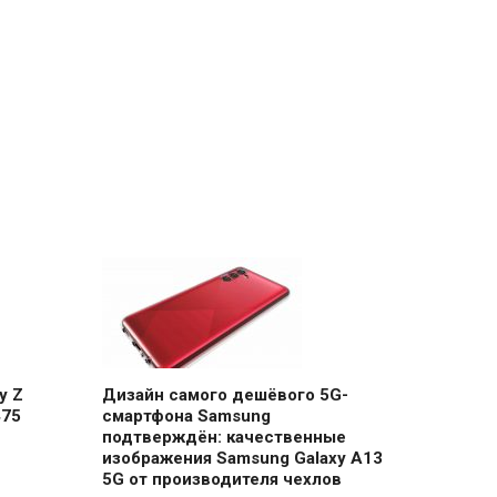
y Z
Дизайн самого дешёвого 5G-
475
смартфона Samsung
подтверждён: качественные
изображения Samsung Galaxy A13
5G от производителя чехлов