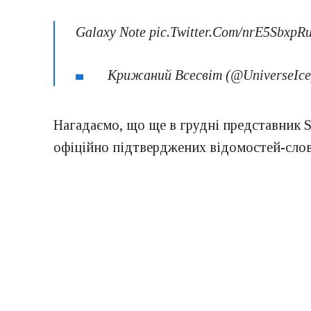
Galaxy Note pic.Twitter.Com/nrE5SbxpR
Крижаний Всесвіт (@UniverseIce)
Нагадаємо, що ще в грудні представник S
офіційно підтверджених відомостей-слова