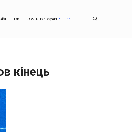
айл
Топ
COVID-19 в Україні
ов кінець