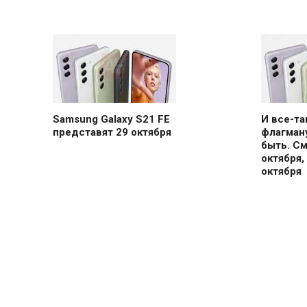
Samsung Galaxy S21 FE
И все-т
представят 29 октября
флагману
быть. С
октября,
октября