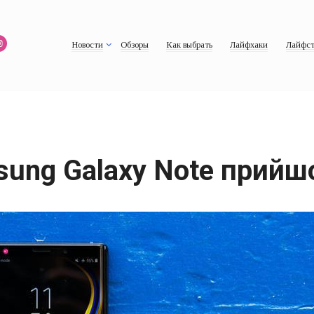
Новости
Обзоры
Как выбрать
Лайфхаки
Лайфст
msung Galaxy Note прийш