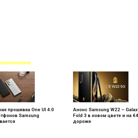
ая прошивка One UI 4.0
Анонс Samsung W22 – Galax
ртфонов Samsung
Fold 3 в новом цвете и на €
вается
дороже