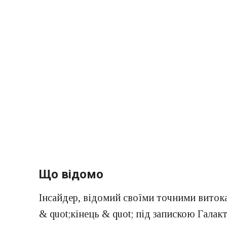
Що відомо
Інсайдер, відомий своїми точними витока
& quot;кінець & quot; під запискою Галак