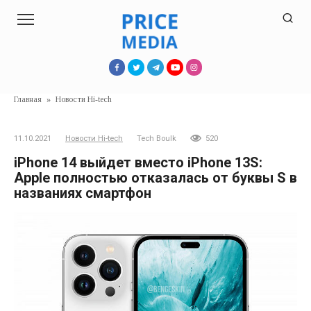
Перейти
к
контенту
Главная
»
Новости Hi-tech
11.10.2021
Новости Hi-tech
Tech Boulk
520
iPhone 14 выйдет вместо iPhone 13S:
Apple полностью отказалась от буквы S в
названиях смартфон