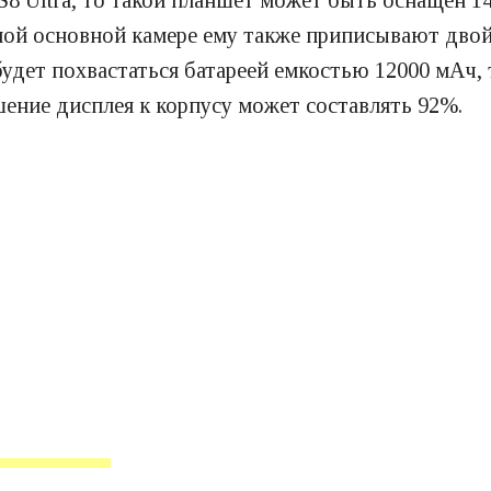
 S8 Ultra, то такой планшет может быть оснащен
йной основной камере ему также приписывают дво
будет похвастаться батареей емкостью 12000 мАч, 
ение дисплея к корпусу может составлять 92%.