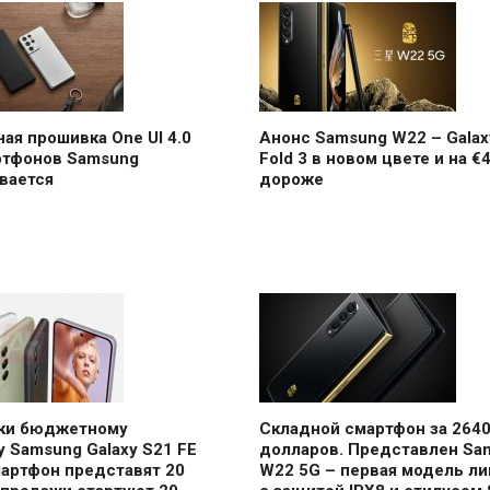
ая прошивка One UI 4.0
Анонс Samsung W22 – Galax
ртфонов Samsung
Fold 3 в новом цвете и на €
вается
дороже
аки бюджетному
Складной смартфон за 264
 Samsung Galaxy S21 FE
долларов. Представлен Sa
мартфон представят 20
W22 5G – первая модель ли