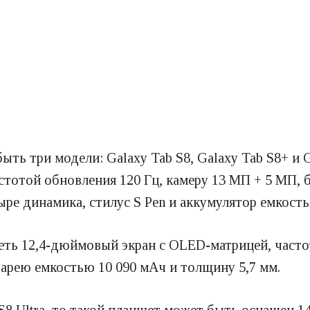
ть три модели: Galaxy Tab S8, Galaxy Tab S8+ и G
отой обновления 120 Гц, камеру 13 МП + 5 МП, бо
ыре динамика, стилус S Pen и аккумулятор емкость
иметь 12,4-дюймовый экран с OLED-матрицей, част
арею емкостью 10 090 мАч и толщину 5,7 мм.