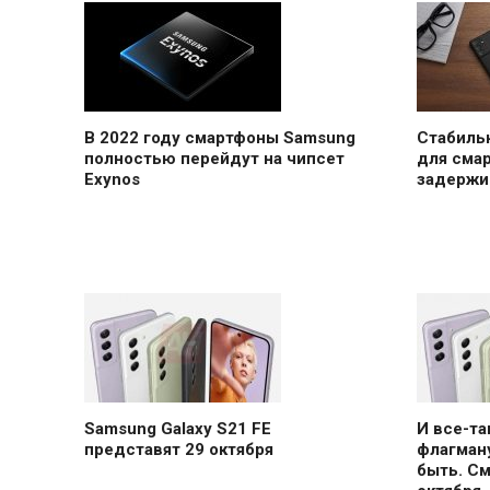
В 2022 году смартфоны Samsung
Стабильн
полностью перейдут на чипсет
для сма
Exynos
задержи
Samsung Galaxy S21 FE
И все-т
представят 29 октября
флагману
быть. С