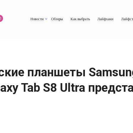
Новости
Обзоры
Как выбрать
Лайфхаки
Лайфст
ские планшеты Samsung 
laxy Tab S8 Ultra предс