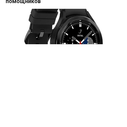
помощников
Новые смарт-часы Samsung Galaxy Watch 4, анонс которых
ожидается в ближайшие дни, могут получить поддержку
сразу двух голосовых помощников. Речь идет о
стандартном помощнике Google и Samsung Bixby AI-
собственной разработке производителя.