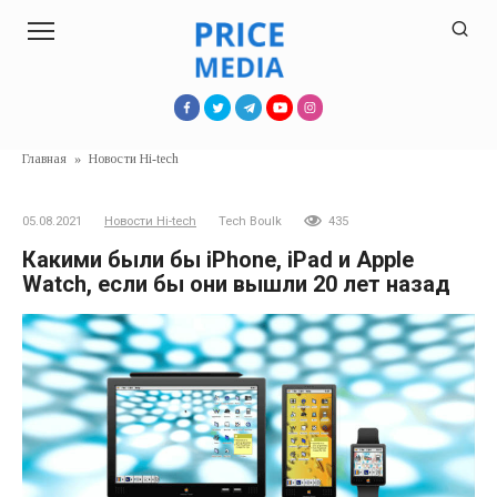
Перейти
к
контенту
Главная
»
Новости Hi-tech
05.08.2021
Новости Hi-tech
Tech Boulk
435
Какими были бы iPhone, iPad и Apple
Watch, если бы они вышли 20 лет назад