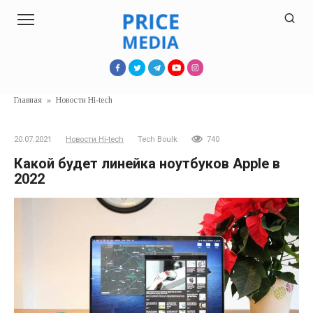
Перейти
к
контенту
Главная
»
Новости Hi-tech
20.07.2021
Новости Hi-tech
Tech Boulk
740
Какой будет линейка ноутбуков Apple в
2022