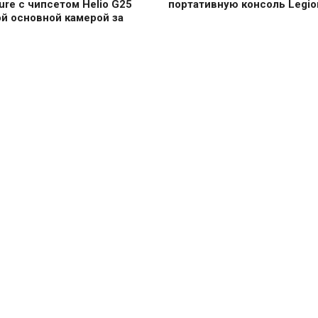
ure с чипсетом Helio G25
портативную консоль Legion
й основной камерой за