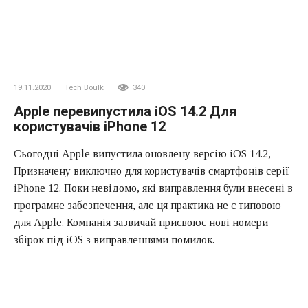
19.11.2020
Tech Boulk
340
Apple перевипустила iOS 14.2 Для
користувачів iPhone 12
Сьогодні Apple випустила оновлену версію iOS 14.2,
Призначену виключно для користувачів смартфонів серії
iPhone 12. Поки невідомо, які виправлення були внесені в
програмне забезпечення, але ця практика не є типовою
для Apple. Компанія зазвичай присвоює нові номери
збірок під iOS з виправленнями помилок.