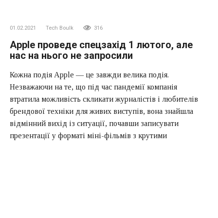
01.02.2021
Tech Boulk
316
Apple проведе спецзахід 1 лютого, але
нас на нього не запросили
Кожна подія Apple — це завжди велика подія.
Незважаючи на те, що під час пандемії компанія
втратила можливість скликати журналістів і любителів
брендової техніки для живих виступів, вона знайшла
відмінний вихід із ситуації, почавши записувати
презентації у форматі міні-фільмів з крутими
спецефектами і польотами камер Спілберга. Звичайно, це
дуже дороге задоволення, тому в Купертіно не
відмовилися від практики анонсування новинок, коли
грандіозної презентації не потрібно, за допомогою
простого прес-релізу. Але іноді Apple також проводить
заходи, про які ми взагалі не повинні знати, не кажучи