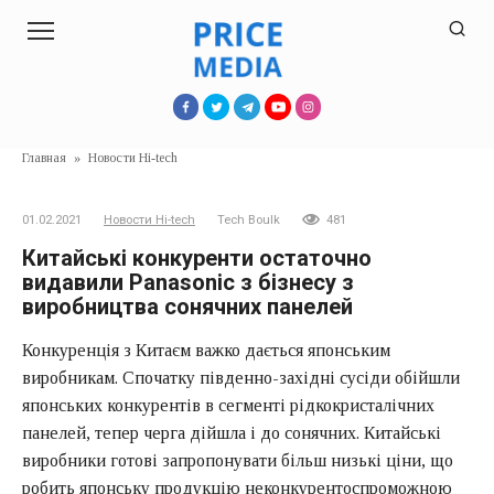
Перейти
к
контенту
Главная
»
Новости Hi-tech
01.02.2021
Новости Hi-tech
Tech Boulk
481
Китайські конкуренти остаточно
видавили Panasonic з бізнесу з
виробництва сонячних панелей
Конкуренція з Китаєм важко дається японським
виробникам. Спочатку південно-західні сусіди обійшли
японських конкурентів в сегменті рідкокристалічних
панелей, тепер черга дійшла і до сонячних. Китайські
виробники готові запропонувати більш низькі ціни, що
робить японську продукцію неконкурентоспроможною