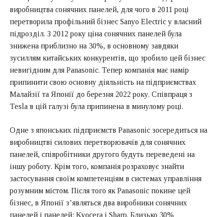
виробництва сонячних панелей, для чого в 2011 році
перетворила профільний бізнес Sanyo Electric у власний
підрозділ. З 2012 року ціна сонячних панелей була
знижена приблизно на 30%, в основному завдяки
зусиллям китайських конкурентів, що зробило цей бізнес
невигідним для Panasonic. Тепер компанія має намір
припинити свою основну діяльність на підприємствах
Малайзії та Японії до березня 2022 року. Співпраця з
Tesla в цій галузі була припинена в минулому році.
Одне з японських підприємств Panasonic зосередиться на
виробництві силових перетворювачів для сонячних
панелей, співробітники другого будуть переведені на
іншу роботу. Крім того, компанія розраховує знайти
застосування своїм компетенціям в системах управління
розумним містом. Після того як Panasonic покине цей
бізнес, в Японії з’являться два виробники сонячних
панелей і панелей: Kyocera і Sharp. Близько 30%