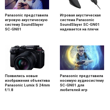
Panasonic представила
Игровая акустическая
игровую акустическую
система Panasonic
систему SoundSlayer
SoundSlayer SC-GN01
SC-GN01
надевается на плечи
Появились новые
Panasonic представила
изображения объектива
носимую аудиосистему
Panasonic Lumix S 24mm
SC-GN01 для
f/1.8
любителей игр