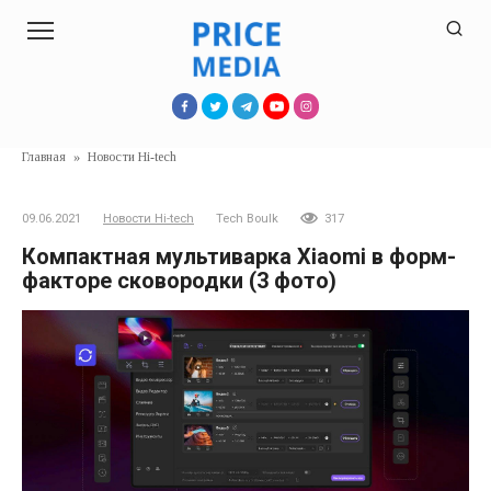
Перейти
к
контенту
Главная
»
Новости Hi-tech
09.06.2021
Новости Hi-tech
Tech Boulk
317
Компактная мультиварка Xiaomi в форм-
факторе сковородки (3 фото)