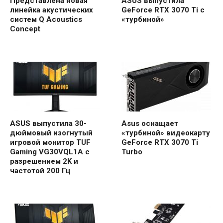
Представлена ​​новая
ASUS выпустила
линейка акустических
GeForce RTX 3070 Ti с
систем Q Acoustics
«турбиной»
Concept
ASUS выпустила 30-
Asus оснащает
дюймовый изогнутый
«турбиной» видеокарту
игровой монитор TUF
GeForce RTX 3070 Ti
Gaming VG30VQL1A с
Turbo
разрешением 2K и
частотой 200 Гц