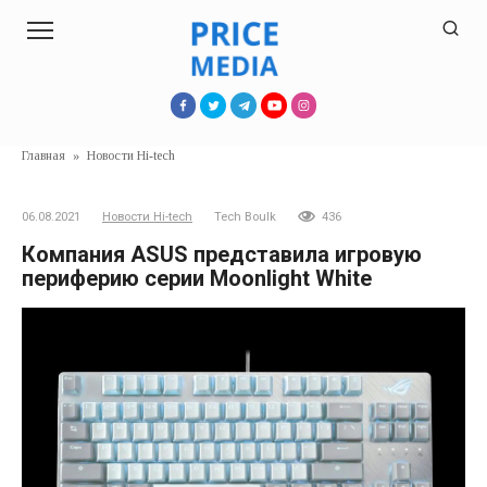
Перейти
к
контенту
Главная
»
Новости Hi-tech
06.08.2021
Новости Hi-tech
Tech Boulk
436
Компания ASUS представила игровую
периферию серии Moonlight White