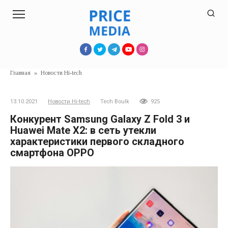
Перейти
к
контенту
Главная
»
Новости Hi-tech
13.10.2021
Новости Hi-tech
Tech Boulk
925
Конкурент Samsung Galaxy Z Fold 3 и
Huawei Mate X2: в сеть утекли
характеристики первого складного
смартфона OPPO