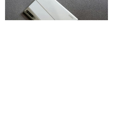
Oppo может выпустить конкурента для Samsung Galaxy Z
Fold3. Источник утверждает, что гибкий смартфон
китайского гиганта действительно выйдет.
И есть детали. Устройство будет основано на SoC
Snapdragon 888. Основной экран будет иметь диагональ
около 7,8-8 дюймов с разрешением 2K и поддержкой 120
Гц. Конечно, это будет OLED-панель.