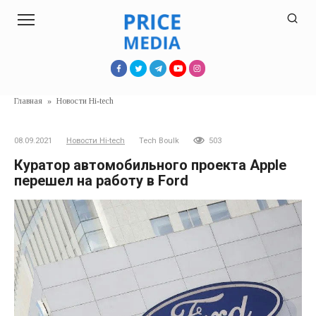
Перейти
к
контенту
Главная
»
Новости Hi-tech
08.09.2021
Новости Hi-tech
Tech Boulk
503
Куратор автомобильного проекта Apple
перешел на работу в Ford