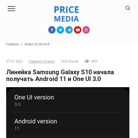
Перейти
к
контенту
Главная
»
Новости Hi-tech
07.01.2021
Новости Hi-tech
Tech Boulk
409
Линейка Samsung Galaxy S10 начала
получать Android 11 и One UI 3.0