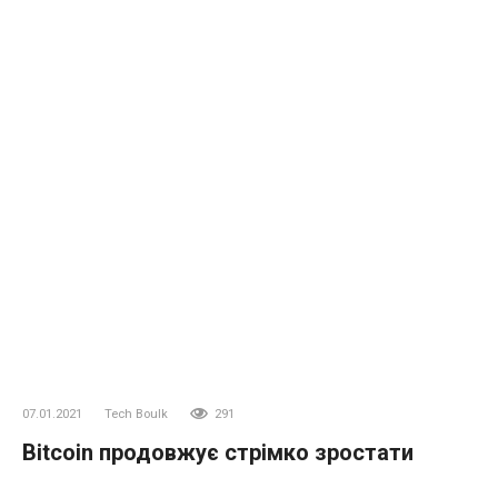
07.01.2021
Tech Boulk
291
Bitcoin продовжує стрімко зростати