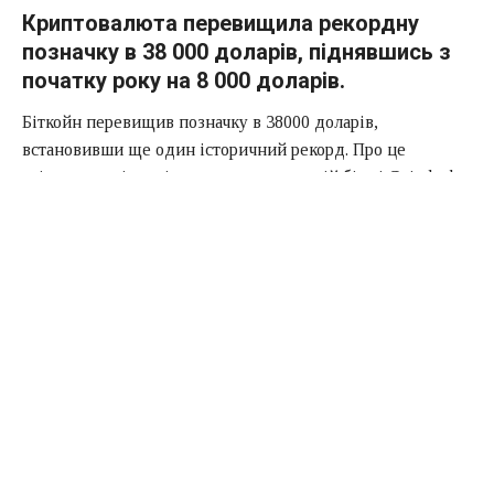
Криптовалюта перевищила рекордну
позначку в 38 000 доларів, піднявшись з
початку року на 8 000 доларів.
Біткойн перевищив позначку в 38000 доларів,
встановивши ще один історичний рекорд. Про це
свідчать дані торгів на крипто-валютній біржі Coindesk в
четвер, 7 січня.
Під час торгової сесії в четвер Bitcoin піднявся на 2,73%
і досяг піку в $38 100. На даний момент курс трохи
відкотився назад і знаходиться нижче цієї позначки.