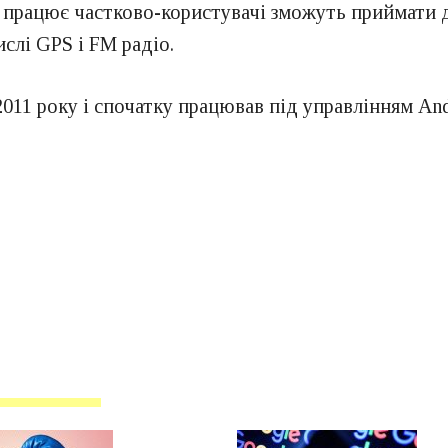
r) працює частково-користувачі зможуть приймати д
ислі GPS і FM радіо.
011 року і спочатку працював під управлінням And