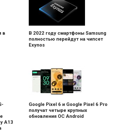
 в
В 2022 году смартфоны Samsung
полностью перейдут на чипсет
Exynos
G-
Google Pixel 6 и Google Pixel 6 Pro
получат четыре крупных
е
обновления ОС Android
y A13
в