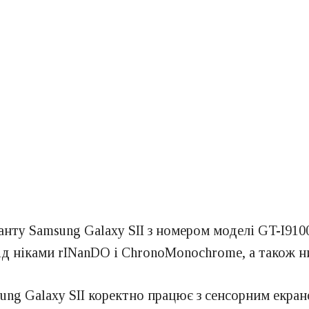
анту Samsung Galaxy SII з номером моделі GT-I910
ід ніками rINanDO і ChronoMonochrome, а також н
ung Galaxy SII коректно працює з сенсорним екран