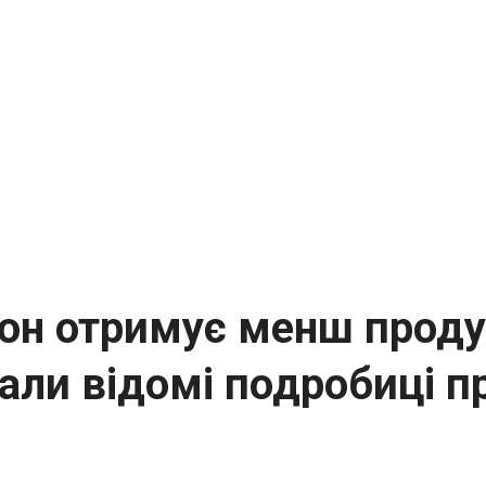
он отримує менш проду
али відомі подробиці п