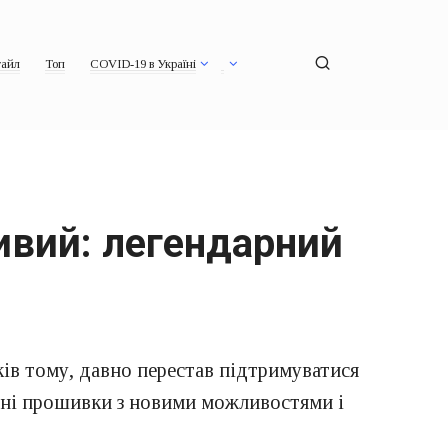
айл
Топ
COVID-19 в Україні
ивий: легендарний
ів тому, давно перестав підтримуватися
йні прошивки з новими можливостями і