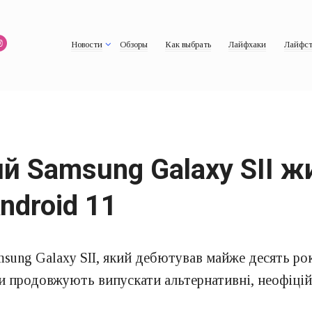
Новости
Обзоры
Как выбрать
Лайфхаки
Лайфст
й Samsung Galaxy SII ж
ndroid 11
ung Galaxy SII, який дебютував майже десять рок
и продовжують випускати альтернативні, неофіці