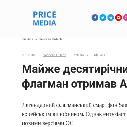
Перейти
к
контенту
Главная
»
Новости Hi-tech
20.12.2020
Новости Hi-tech
Tech Boulk
414
Майже десятирічни
флагман отримав A
Легендарний флагманський смартфон Sams
корейським виробником. Однак ентузіаст
новими версіями ОС.