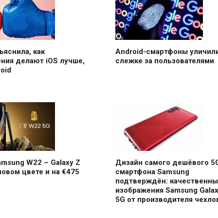
ъяснила, как
Android-смартфоны уличили
ния делают iOS лучше,
слежке за пользователями
oid
msung W22 – Galaxy Z
Дизайн самого дешёвого 5
 новом цвете и на €475
смартфона Samsung
подтверждён: качественны
изображения Samsung Galax
5G от производителя чехло