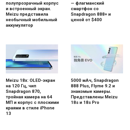
полупрозрачный корпус
— флагманский
и встроенный экран.
смартфон со
Meizu представила
Snapdragon 888+ и
необычный мобильный
ценой от $400
аккумулятор
Meizu 18x: OLED-экран
5000 мАч, Snapdragon
на 120 Гц, чип
888 Plus, Flyme 9.2 и
Snapdragon 870,
знакомые камеры.
тройная камера на 64
Представлены Meizu
МП и корпус с плоскими
18s и 18s Pro
краями в стиле iPhone
13