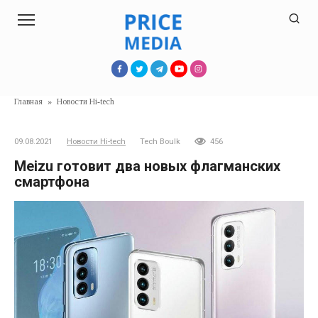
Перейти
к
контенту
Главная
»
Новости Hi-tech
09.08.2021
Новости Hi-tech
Tech Boulk
456
Meizu готовит два новых флагманских
смартфона