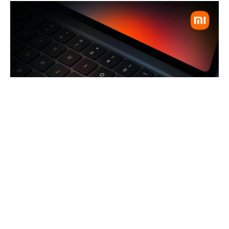
Xiaomi подтвердила, что представит серию планшетов
Mi Pad 5 на мероприятии по запуску Mi MIX 4 завтра, 10
августа. Накануне этого, как и любой другой китайский
бренд, компания начала раскрывать основные
особенности своих будущих планшетов, чтобы привлечь
больше внимания к будущему выпуску. Согласно одному