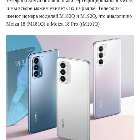
телефона Meizu недавно были сертифицированы в Китае,
и мы вскоре можем увидеть их на рынке. Телефоны
имеют номера моделей M182Q и M192Q, что аналогично
Meizu 18 (M181Q) и Meizu 18 Pro ((M191Q).