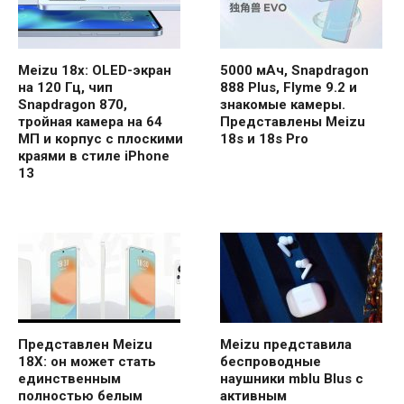
Meizu 18x: OLED-экран
5000 мАч, Snapdragon
на 120 Гц, чип
888 Plus, Flyme 9.2 и
Snapdragon 870,
знакомые камеры.
тройная камера на 64
Представлены Meizu
МП и корпус с плоскими
18s и 18s Pro
краями в стиле iPhone
13
Представлен Meizu
Meizu представила
18X: он может стать
беспроводные
единственным
наушники mblu Blus с
полностью белым
активным