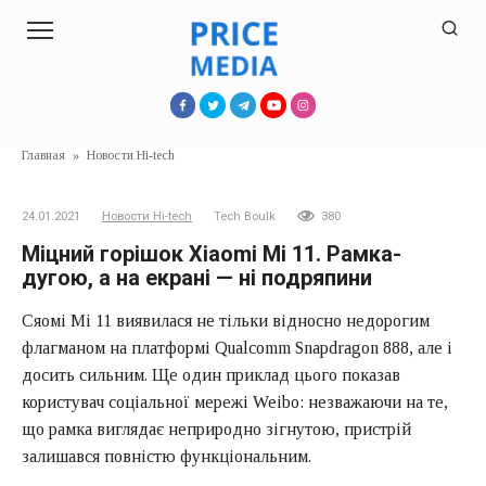
Перейти
к
контенту
Главная
»
Новости Hi-tech
24.01.2021
Новости Hi-tech
Tech Boulk
380
Міцний горішок Xiaomi Mi 11. Рамка-
дугою, а на екрані — ні подряпини
Сяомі Мі 11 виявилася не тільки відносно недорогим
флагманом на платформі Qualcomm Snapdragon 888, але і
досить сильним. Ще один приклад цього показав
користувач соціальної мережі Weibo: незважаючи на те,
що рамка виглядає неприродно зігнутою, пристрій
залишався повністю функціональним.