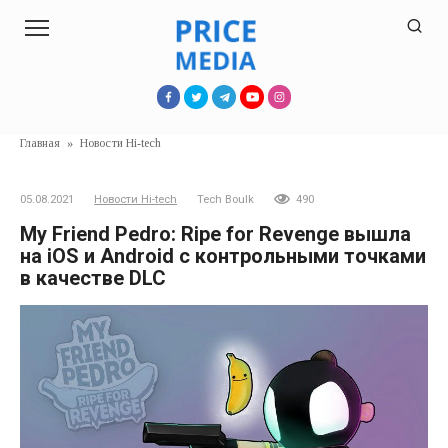
Перейти
к
контенту
Главная
»
Новости Hi-tech
05.08.2021
Новости Hi-tech
Tech Boulk
490
My Friend Pedro: Ripe for Revenge вышла
на iOS и Android с контрольными точками
в качестве DLC