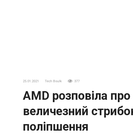
25.01.2021
Tech Boulk
377
AMD розповіла про 
величезний стрибок
поліпшення