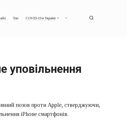
айл
Топ
COVID-19 в Україні
не уповільнення
тивний позов проти Apple, стверджуючи,
льнення iPhone смартфонів.