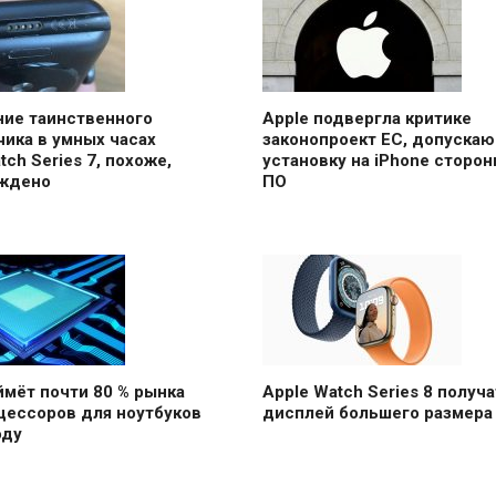
ние таинственного
Apple подвергла критике
ика в умных часах
законопроект ЕС, допуска
tch Series 7, похоже,
установку на iPhone сторон
ждено
ПО
ймёт почти 80 % рынка
Apple Watch Series 8 получа
цессоров для ноутбуков
дисплей большего размера
оду