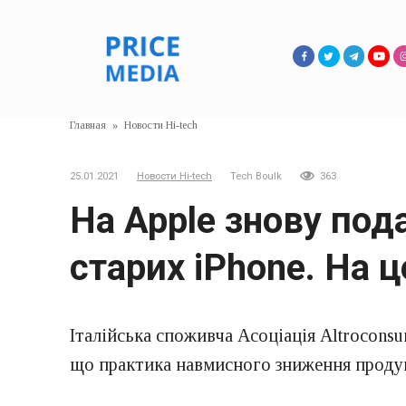
Перейти
к
контенту
Главная
»
Новости Hi-tech
25.01.2021
Новости Hi-tech
Tech Boulk
363
На Apple знову под
старих iPhone. На це
Італійська споживча Асоціація Altrocons
що практика навмисного зниження продук