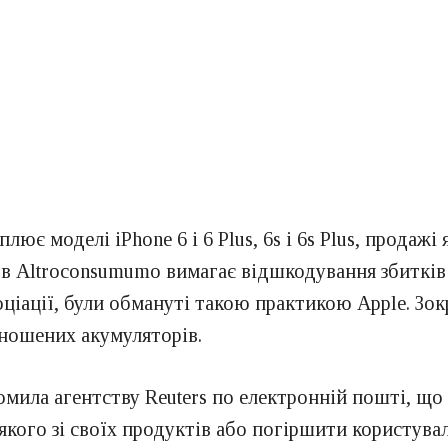
 моделі iPhone 6 і 6 Plus, 6s і 6s Plus, продажі як
в Altroconsumumo вимагає відшкодування збитків у
соціації, були обмануті такою практикою Apple. Зо
зношених акумуляторів.
мила агентству Reuters по електронній пошті, що 
якого зі своїх продуктів або погіршити користув