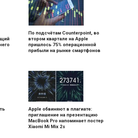
По подсчётам Counterpoint, во
ющий
втором квартале на Apple
него
пришлось 75% операционной
прибыли на рынке смартфонов
ть
Apple обвиняют в плагиате:
приглашение на презентацию
MacBook Pro напоминает постер
Xiaomi Mi Mix 2s