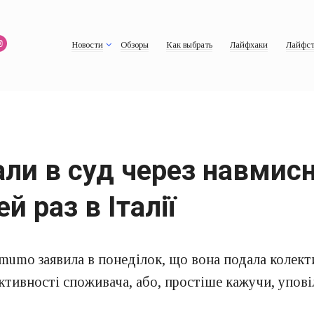
Новости
Обзоры
Как выбрать
Лайфхаки
Лайфст
али в суд через навмис
й раз в Італії
umumo заявила в понеділок, що вона подала колек
тивності споживача, або, простіше кажучи, упові