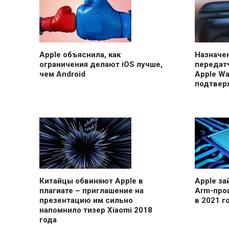
Apple объяснила, как
Назначе
ограничения делают iOS лучше,
передатч
чем Android
Apple Wa
подтвер
Китайцы обвиняют Apple в
Apple за
плагиате – приглашение на
Arm-про
презентацию им сильно
в 2021 г
напомнило тизер Xiaomi 2018
года