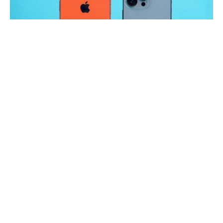
Мировые производственные мощности по производству
полупроводников в этом году заметно сократились, и
нехватка микросхем затронула многие отрасли, в том
числе индустрию мобильных телефонов. Согласно
прогнозу исследовательской компании Counterpoint
Research, продажи смартфонов в этом году сократятся на
40 миллионов единиц.
В исследовании Counterpoint отмечается, что из-за