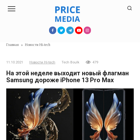
Перейти
к
контенту
Главная
»
Новости Hi-tech
11.10.2021
Новости Hi-tech
Tech Boulk
479
На этой неделе выходит новый флагман
Samsung дороже iPhone 13 Pro Max