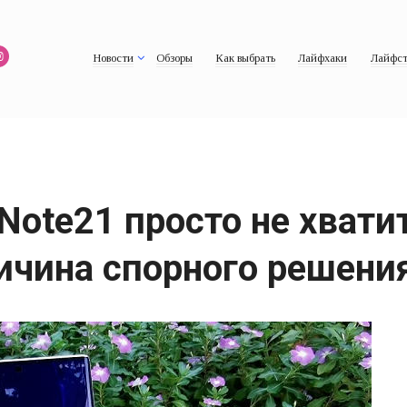
Новости
Обзоры
Как выбрать
Лайфхаки
Лайфст
 Note21 просто не хват
ричина спорного решени