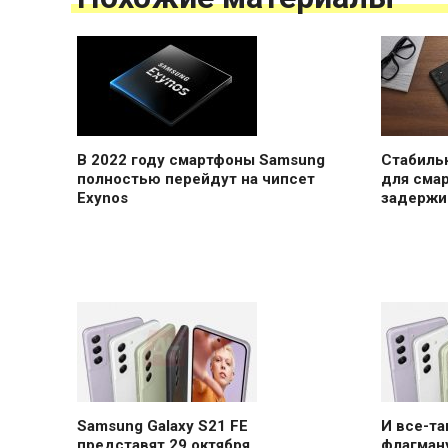
В 2022 году смартфоны Samsung
Стабильн
полностью перейдут на чипсет
для сма
Exynos
задержи
Samsung Galaxy S21 FE
И все-т
представят 29 октября
флагману