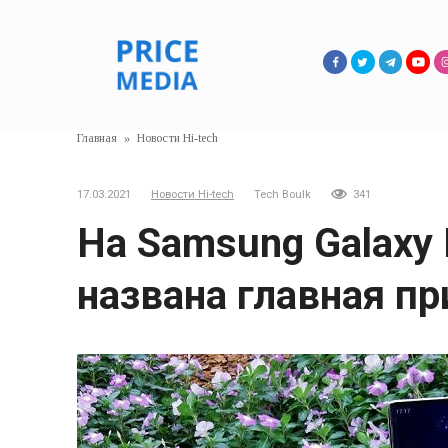
Перейти
к
контенту
Главная
»
Новости Hi-tech
17.03.2021
Новости Hi-tech
Tech Boulk
341
На Samsung Galaxy
названа главная п