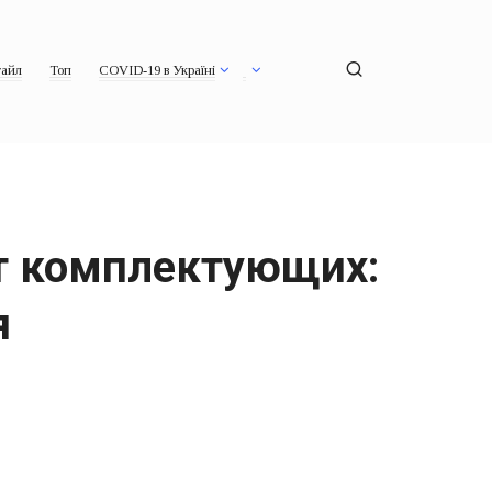
айл
Топ
COVID-19 в Україні
ит комплектующих:
я