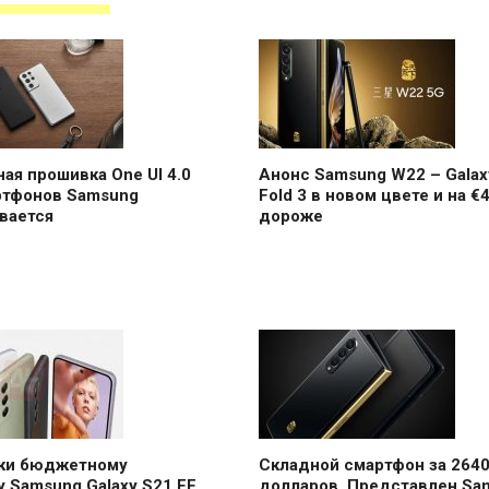
ая прошивка One UI 4.0
Анонс Samsung W22 – Galax
ртфонов Samsung
Fold 3 в новом цвете и на €
вается
дороже
аки бюджетному
Складной смартфон за 264
 Samsung Galaxy S21 FE
долларов. Представлен Sa