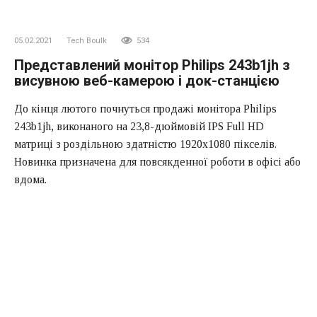
05.02.2021
Tech Boulk
534
Представлений монітор Philips 243b1jh з
висувною веб-камерою і док-станцією
До кінця лютого почнуться продажі монітора Philips
243b1jh, виконаного на 23,8-дюймовій IPS Full HD
матриці з роздільною здатністю 1920х1080 пікселів.
Новинка призначена для повсякденної роботи в офісі або
вдома.