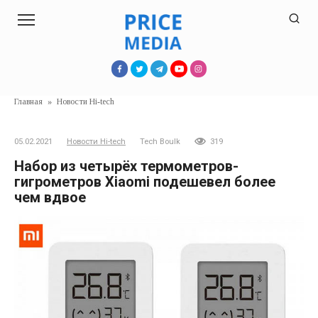
Перейти
к
контенту
Главная
»
Новости Hi-tech
05.02.2021
Новости Hi-tech
Tech Boulk
319
Набор из четырёх термометров-
гигрометров Xiaomi подешевел более
чем вдвое