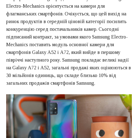
Electro-Mechanics орієнтується на камери для
флагманських смартфонів. Очікується, що цей вихід на
ринок продуктів в середній ціновій категорії посилить
конкуренцію серед постачальників камер. Сьогодні
підписаний контракт, за умовами якого Samsung Electro-
Mechanics поставить модуль основної камери для
смартфонів Galaxy A52 і A72, який вийде в першому
півріччі наступного року. Samsung покладає великі надії
на Galaxy A72 і A52, загальні продажі яких оцінюються в
30 мільйонів одиниць, що складе близько 10% від
загальних продажів смартфонів Samsung.