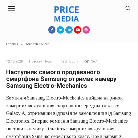
Перейти
к
контенту
Главная
»
Новости Hi-tech
12.10.2020
Новости Hi-tech
Tech Boulk
367
Наступник самого продаваного
смартфона Samsung отримає камеру
Samsung Electro-Mechanics
Компанія Samsung Electro-Mechanics вийшла на ринок
камерних модулів для смартфонів середнього класу
Galaxy A, отримавши відповідне замовлення від Samsung
Electronics. Вперше компанія Samsung Electro-Mechanics
поставить велику кількість камерних модулів для
смартфонів Samsung середнього класу. Поки Samsung