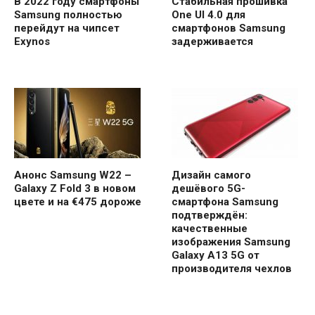
В 2022 году смартфоны
Стабильная прошивка
Samsung полностью
One UI 4.0 для
перейдут на чипсет
смартфонов Samsung
Exynos
задерживается
Анонс Samsung W22 –
Дизайн самого
Galaxy Z Fold 3 в новом
дешёвого 5G-
цвете и на €475 дороже
смартфона Samsung
подтверждён:
качественные
изображения Samsung
Galaxy A13 5G от
производителя чехлов