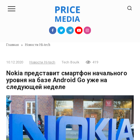
Перейти
к
контенту
Главная
»
Новости Hi-tech
10.12.2020
Новости Hi-tech
Tech Boulk
419
Nokia представит смартфон начального
уровня на базе Android Go уже на
следующей неделе