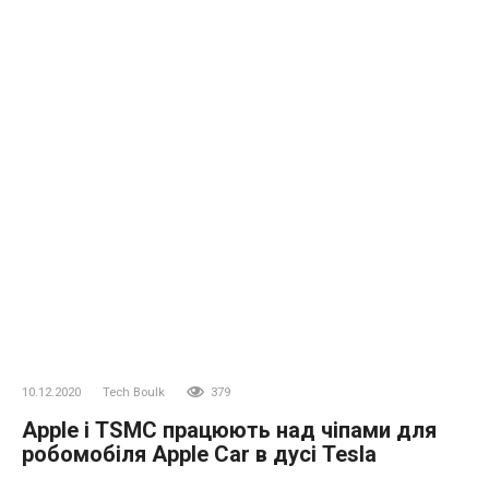
10.12.2020
Tech Boulk
379
Apple і TSMC працюють над чіпами для
робомобіля Apple Car в дусі Tesla