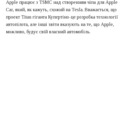
Apple працює з TSMC над створенням чіпа для Apple
Car, який, як кажуть, схожий на Tesla. Вважається, що
проект Titan гіганта Купертіно-це розробка технології
автопілота, але інші звіти вказують на те, що Apple,
можливо, будує свій власний автомобіль.