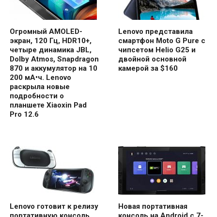
Огромный AMOLED-
Lenovo представила
экран, 120 Гц, HDR10+,
смартфон Moto G Pure с
четыре динамика JBL,
чипсетом Helio G25 и
Dolby Atmos, Snapdragon
двойной основной
870 и аккумулятор на 10
камерой за $160
200 мА•ч. Lenovo
раскрыла новые
подробности о
планшете Xiaoxin Pad
Pro 12.6
Lenovo готовит к релизу
Новая портативная
портативную консоль
консоль на Android с 7-