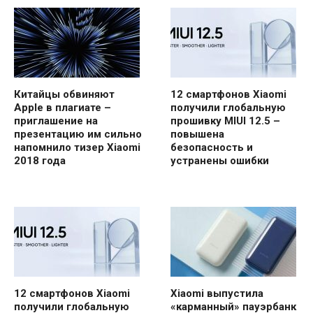
Китайцы обвиняют
12 смартфонов Xiaomi
Apple в плагиате –
получили глобальную
приглашение на
прошивку MIUI 12.5 –
презентацию им сильно
повышена
напомнило тизер Xiaomi
безопасность и
2018 года
устранены ошибки
12 смартфонов Xiaomi
Xiaomi выпустила
получили глобальную
«карманный» пауэрбанк