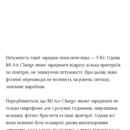
Потужність такої зарядки поки невелика — 5 Вт. Однак
Mi Air Charge може заряджати відразу кілька пристроїв
по повітрю, не знижуючи потужності. При цьому ніякі
фізичні перешкоди не вплинуть на рівень сигналу,
запевняє виробник.
Передбачається, що Mi Air Charge зможе заряджати не
тільки смартфони, але і розумні годинник, навушники,
колонки, фітнес-браслети та інші пристрої. Однак всі
вони повинні бути оснащені двома мініатюрними
антенами, одна з яких діє як маяк, а друга відповідає за