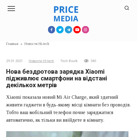
Перейти
к
контенту
Главная
»
Новости Hi-tech
29.01.2021
Новости Hi-tech
Tech Boulk
340
Нова бездротова зарядка Xiaomi
підживлює смартфони на відстані
декількох метрів
Xiaomi показала новий Mi Air Charge, який здатний
живити гаджети в будь-якому місці кімнати без проводів.
Тобто ваш мобільний телефон почне заряджатися
автоматично, як тільки ви ввійдете в кімнату.