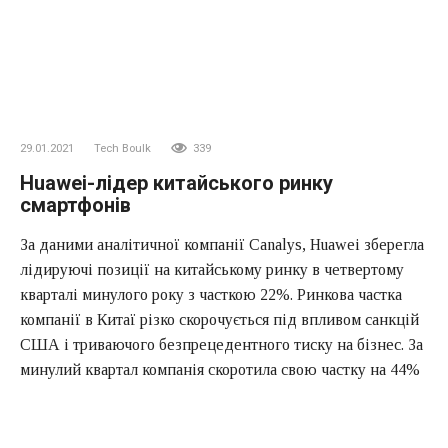
29.01.2021
Tech Boulk
339
Huawei-лідер китайського ринку
смартфонів
За даними аналітичної компанії Canalys, Huawei зберегла
лідируючі позиції на китайському ринку в четвертому
кварталі минулого року з часткою 22%. Ринкова частка
компанії в Китаї різко скорочується під впливом санкцій
США і триваючого безпрецедентного тиску на бізнес. За
минулий квартал компанія скоротила свою частку на 44%
з 38% у четвертому кварталі 2019 року до поточного
значення. У минулому кварталі було продано в цілому
18,8 мільйона смартфонів Huawei. OPPO наближається до