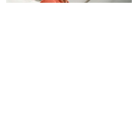
Актер и спортсмен Дуэйн" Скала " Джонсон (Dwayne