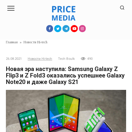
Перейти
к
контенту
Главная
»
Новости Hi-tech
26.08.2021
Новости Hi-tech
Tech Boulk
490
Новая эра наступила: Samsung Galaxy Z
Flip3 и Z Fold3 оказались успешнее Galaxy
Note20 и даже Galaxy S21