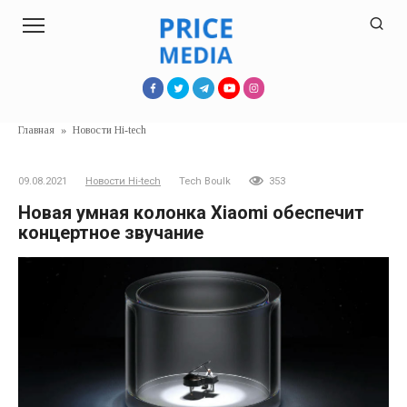
Перейти
к
контенту
Главная
»
Новости Hi-tech
09.08.2021
Новости Hi-tech
Tech Boulk
353
Новая умная колонка Xiaomi обеспечит
концертное звучание