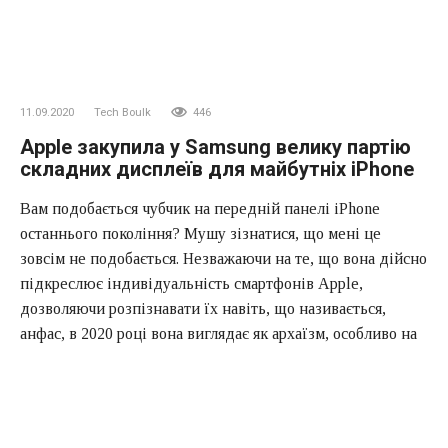
11.09.2020
Tech Boulk
446
Apple закупила у Samsung велику партію
складних дисплеїв для майбутніх iPhone
Вам подобається чубчик на передній панелі iPhone
останнього покоління? Мушу зізнатися, що мені це
зовсім не подобається. Незважаючи на те, що вона дійсно
підкреслює індивідуальність смартфонів Apple,
дозволяючи розпізнавати їх навіть, що називається,
анфас, в 2020 році вона виглядає як архаїзм, особливо на
тлі китайських пристроїв, які буквально кричать про те,
що вони з майбутнього. Але, мабуть, в Купертіно вони не
терплять півмір, тому замість проміжного апгрейда у
вигляді заміни чубчика на "краплю" вибере набагато