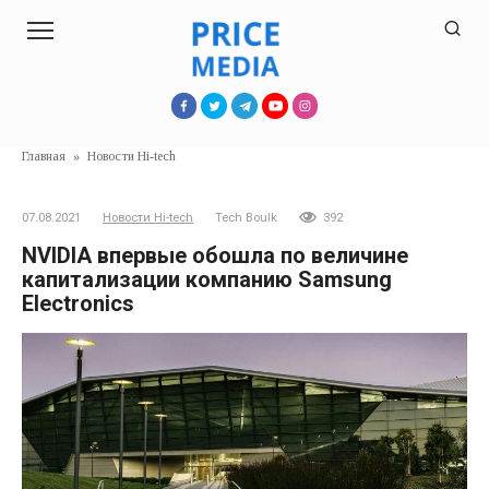
Перейти
к
контенту
Главная
»
Новости Hi-tech
07.08.2021
Новости Hi-tech
Tech Boulk
392
NVIDIA впервые обошла по величине
капитализации компанию Samsung
Electronics