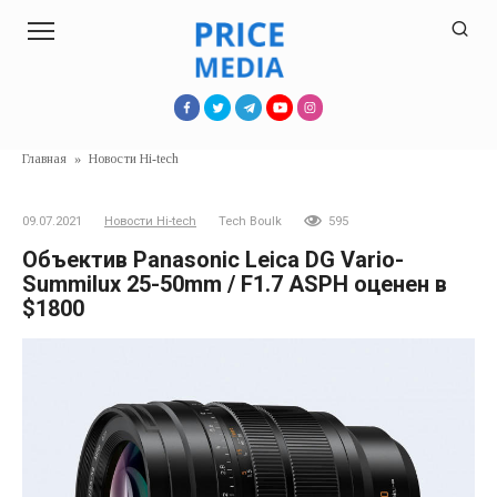
Перейти
к
контенту
Главная
»
Новости Hi-tech
09.07.2021
Новости Hi-tech
Tech Boulk
595
Объектив Panasonic Leica DG Vario-
Summilux 25-50mm / F1.7 ASPH оценен в
$1800