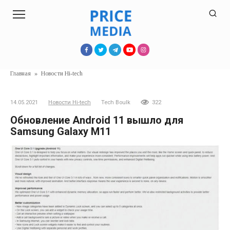
Перейти
к
контенту
Главная
»
Новости Hi-tech
14.05.2021
Новости Hi-tech
Tech Boulk
322
Обновление Android 11 вышло для
Samsung Galaxy M11