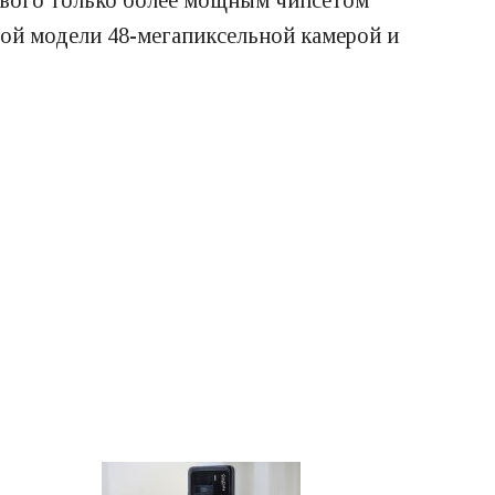
рового только более мощным чипсетом
тной модели 48-мегапиксельной камерой и