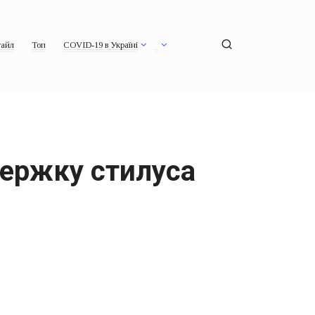
айл
Топ
COVID-19 в Україні
держку стилуса