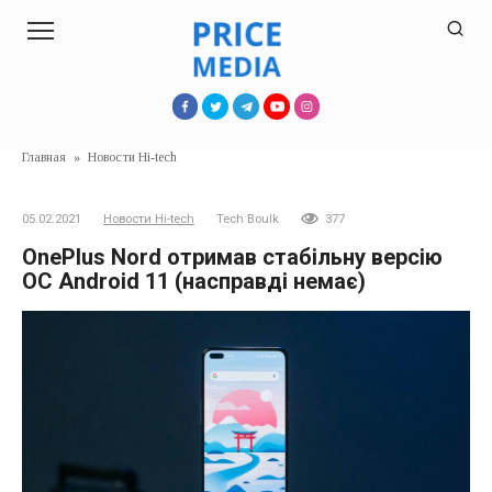
Перейти
к
контенту
Главная
»
Новости Hi-tech
05.02.2021
Новости Hi-tech
Tech Boulk
377
OnePlus Nord отримав стабільну версію
ОС Android 11 (насправді немає)