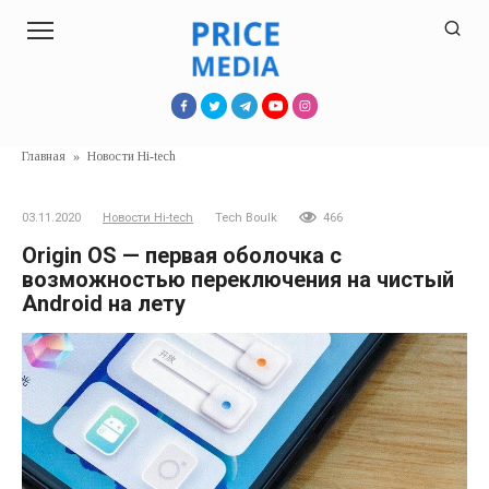
Перейти
к
контенту
Главная
»
Новости Hi-tech
03.11.2020
Новости Hi-tech
Tech Boulk
466
Origin OS — первая оболочка с
возможностью переключения на чистый
Android на лету