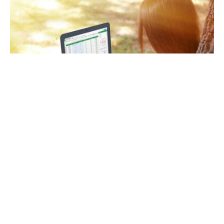
ASUS, по данным сетевых источников, анонсирует этим
летом первый в мире портативный компьютер под
управлением Chrome OS, оснащенный дисплеем
диагональю 17,3 дюйма. Сейчас большинство этих
устройств оснащено экраном с диагональю не более 15,6
дюйма.