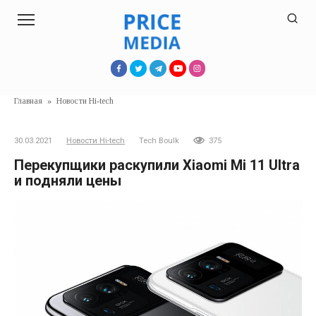
Перейти
к
контенту
Главная
»
Новости Hi-tech
30.03.2021
Новости Hi-tech
Tech Boulk
375
Перекупщики раскупили Xiaomi Mi 11 Ultra
и подняли цены